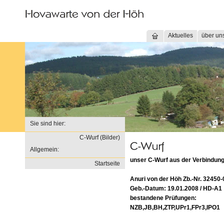
Aktuelles
über un
Sie sind hier:
C-Wurf (Bilder)
Allgemein:
unser C-Wurf aus der Verbindung
Startseite
Anuri von der Höh Zb.-Nr. 32450-
Geb.-Datum: 19.01.2008 / HD-A1
bestandene Prüfungen:
NZB,JB,BH,ZTP,UPr1,FPr3,IPO1