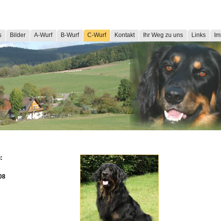
s
Bilder
A-Wurf
B-Wurf
C-Wurf
Kontakt
Ihr Weg zu uns
Links
Im
:
08